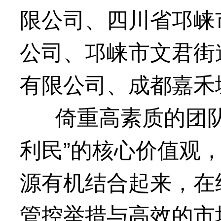
限公司、四川省邛崃
公司、邛崃市文君街
有限公司、成都嘉禾
倚重高素质的团队
利民”的核心价值观
源有机结合起来，在
管控举措与高效的市