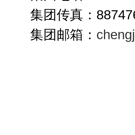
集团传真：887476
集团邮箱：
cheng